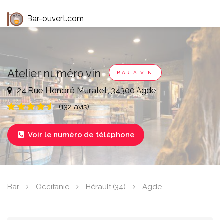
Bar-ouvert.com
Atelier numéro vin
BAR À VIN
24 Rue Honoré Muratet, 34300 Agde
(132 avis)
Voir le numéro de téléphone

Bar
Occitanie
Hérault (34)
Agde