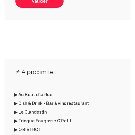
Valider
📌 A proximité :
▶ Au Bout d'la Rue
▶ Dish & Drink - Bar à vins restaurant
▶ Le Clandestin
▶ Trinque Fougasse O'Petit
▶ O’BISTROT