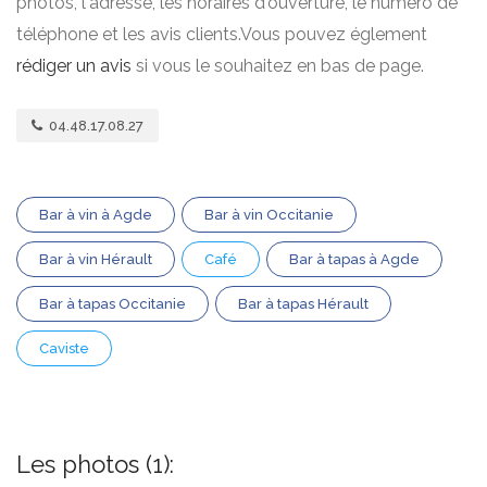
photos, l'adresse, les horaires d'ouverture, le numero de
téléphone et les avis clients.Vous pouvez églement
rédiger un avis
si vous le souhaitez en bas de page.
04.48.17.08.27
Bar à vin à Agde
Bar à vin Occitanie
Bar à vin Hérault
Café
Bar à tapas à Agde
Bar à tapas Occitanie
Bar à tapas Hérault
Caviste
Les photos (1):