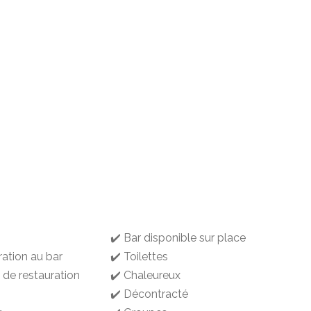
✔️ Bar disponible sur place
ration au bar
✔️ Toilettes
 de restauration
✔️ Chaleureux
✔️ Décontracté