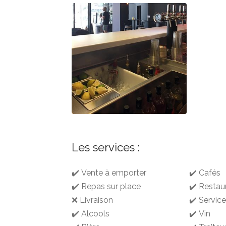
Les services :
✔️ Vente à emporter
✔️ Cafés
✔️ Repas sur place
✔️ Restau
❌ Livraison
✔️ Service
✔️ Alcools
✔️ Vin