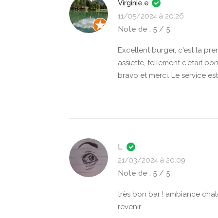
Virginie.e
11/05/2024 à 20:26
Note de : 5 / 5
Excellent burger, c'est la pr
assiette, tellement c'était bon 
bravo et merci. Le service es
L.
21/03/2024 à 20:09
Note de : 5 / 5
très bon bar ! ambiance chal
revenir