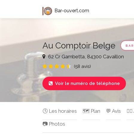
Bar-ouvert.com
Au Comptoir Belge
BAR
62 Cr Gambetta, 84300 Cavaillon
(58 avis)
Voir le numéro de téléphone

🕓 Les horaires
🗺️ Plan
💬 Avis
✍🏻
📷 Photos