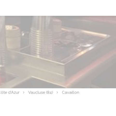
ôte d'Azur
Vaucluse (84)
Cavaillon