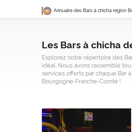
Annuaire des Bars à chicha région
Les Bars à chicha 
Explorez notre répertoire des B
idéal. Nous avons rassemblé tout
services offerts par chaque Bar à
Bourgogne-Franche-Comté !