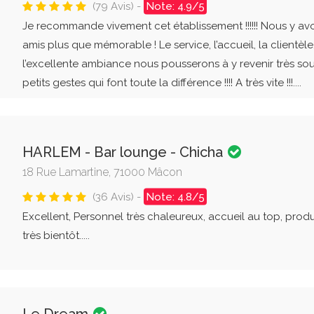
(79 Avis) -
Note: 4.9/5
Je recommande vivement cet établissement !!!!!! Nous y av
amis plus que mémorable ! Le service, l’accueil, la clientèle
l’excellente ambiance nous pousserons à y revenir très souve
petits gestes qui font toute la différence !!!! A très vite !!!....
HARLEM - Bar lounge - Chicha
18 Rue Lamartine, 71000 Mâcon
(36 Avis) -
Note: 4.8/5
Excellent, Personnel très chaleureux, accueil au top, produi
très bientôt.....