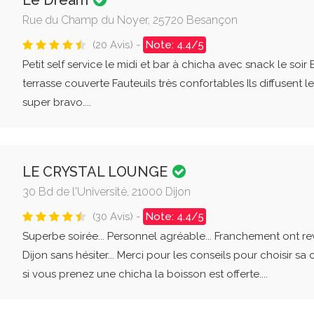
Le Dream
Rue du Champ du Noyer, 25720 Besançon
(20 Avis) -
Note: 4.4/5
Petit self service le midi et bar à chicha avec snack le so
terrasse couverte Fauteuils très confortables Ils diffusent l
super bravo....
LE CRYSTAL LOUNGE
30 Bd de l'Université, 21000 Dijon
(30 Avis) -
Note: 4.4/5
Superbe soirée... Personnel agréable... Franchement ont re
Dijon sans hésiter... Merci pour les conseils pour choisir sa 
si vous prenez une chicha la boisson est offerte....