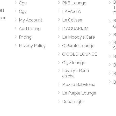
B
Cgu
PKB Lounge
T
ars
Cgv
LAPASTA
F
par
My Account
Le Colisée
B
G
Add Listing
L' AQUARIUM
B
Pricing
Le Moody's Café
B
Privacy Policy
O'Purple Lounge
S
O'GOLD LOUNGE
B
O'32 lounge
B
Layaly - Bar a
B
chicha
B
Plazza Babylonia
Le Purple Lounge
Dubai night