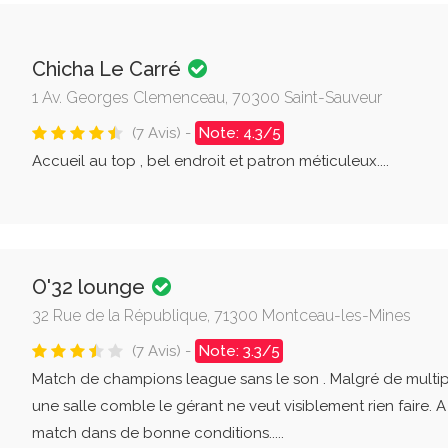
Chicha Le Carré
1 Av. Georges Clemenceau, 70300 Saint-Sauveur
(7 Avis) -
Note: 4.3/5
Accueil au top , bel endroit et patron méticuleux....
O'32 lounge
32 Rue de la République, 71300 Montceau-les-Mines
(7 Avis) -
Note: 3.3/5
Match de champions league sans le son . Malgré de mult
une salle comble le gérant ne veut visiblement rien faire. A 
match dans de bonne conditions.....