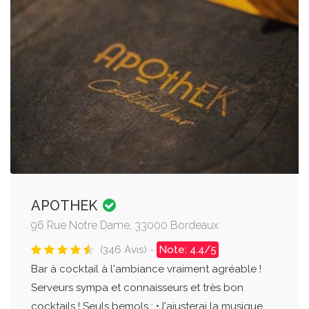
APOTHEK
96 Rue Notre Dame, 33000 Bordeaux
(346 Avis) -
Note: 4.4/5
Bar à cocktail à l'ambiance vraiment agréable !
Serveurs sympa et connaisseurs et très bon
cocktails ! Seuls bemols : •J'ajusterai la musique