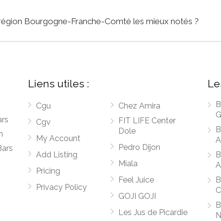
 la région Bourgogne-Franche-Comté les mieux notés ?
Liens utiles :
Le
B
Cgu
Chez Amira
G
ars
FIT LIFE Center
Cgv
B
Dole
n
My Account
A
Pedro Dijon
Bars
Add Listing
B
Miala
A
Pricing
Feel Juice
B
Privacy Policy
C
GOJI GOJI
B
Les Jus de Picardie
N