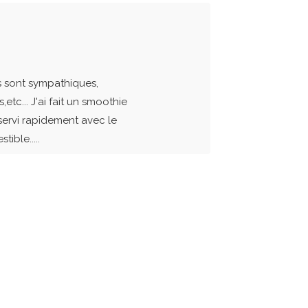
s sont sympathiques,
tc... J'ai fait un smoothie
servi rapidement avec le
ible.....