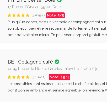
FIT LIFE Center Dole
17 Rue de l'Orveau, 39100 Dole
(1 Avis) -
Note: 5/5
Plus qu'un coach, c'est un véritable accompagnement sur 
son objectif bien être. je recommande fortement. Il ne faut
pour pouvoir aller mieux. En plus scan corporel gratuit. Merci
BE - Collagène café
41-49 Rue de la Liberté Galeries Lafayette, 21000 Dijon
(50 Avis) -
Note: 4.9/5
Les smoothies sont vraiment sublimes! Le chaï etait top et l
bons! Bonne ambiance et service agréable, on reviendra 🫶