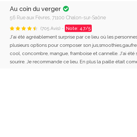
Au coin du verger
56 Rue aux Fèvres, 71100 Chalon-sur-Saône
(705 Avis) -
Note: 4.7/5
J'ai été agréablement surprise par ce lieu où les personne
plusieurs options pour composer son jus,smoothies,gaufres,e
cool, concombre, mangue, framboise et cannelle. J'ai été 
sourire. Je recommande ce lieu. En plus la paille était comest