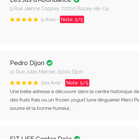
9 Rue Jeanne Coppey, 70700 Bucey-lès-Gy
(1 Avis) -
Note: 5/5
Pedro Dijon
10 Rue Jules Mercier, 21000 Dijon
(201 Avis) -
Note: 5/5
Une belle adresse à découvrir dans le centre historique d
des fruits frais ou un frozen yogurt (une dinguerie) Merci Pe
sourire et la bonne humeur....