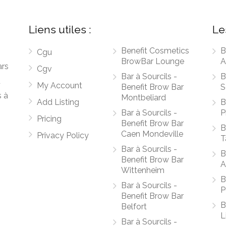
Liens utiles :
Le
Benefit Cosmetics
B
Cgu
BrowBar Lounge
A
ars
Cgv
Bar à Sourcils -
B
u
My Account
Benefit Brow Bar
S
s à
Montbeliard
Add Listing
B
Bar à Sourcils -
P
Pricing
Benefit Brow Bar
B
Caen Mondeville
Privacy Policy
T
Bar à Sourcils -
B
Benefit Brow Bar
A
Wittenheim
B
Bar à Sourcils -
P
Benefit Brow Bar
B
Belfort
L
Bar à Sourcils -