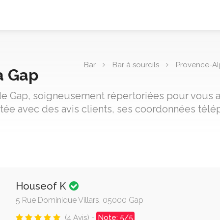
Bar
Bar à sourcils
Provence-Al
 à Gap
s de Gap, soigneusement répertoriées pour vous ai
tée avec des avis clients, ses coordonnées télé
Houseof K
5 Rue Dominique Villars, 05000 Gap
(4 Avis) -
Note: 5/5