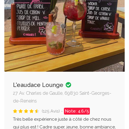
L'eaudace Lounge
27 Av. Charles de Gaulle, 69830 Saint-Georges-
de-Reneins
(125 Avis) -
Note: 4.6/5
Très belle expérience juste à côté de chez nous
qui plus est ! Cadre super, jeune, bonne ambiance,