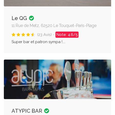
Le QG
11 Rue de Metz, 62520 Le Touquet-Paris-Plage
(23 Avis) -
Note: 4.6/5
Super bar et patron sympa !....
ATYPIC BAR