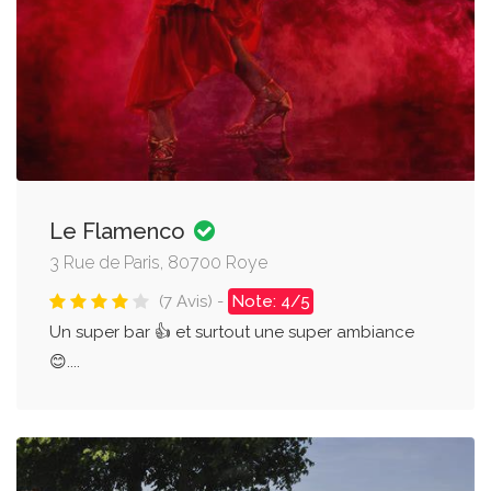
Le Flamenco
3 Rue de Paris, 80700 Roye
(7 Avis) -
Note: 4/5
Un super bar 👍 et surtout une super ambiance
😊....