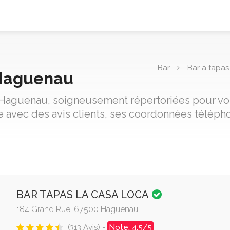
Bar
Bar à tapas
 Haguenau
e Haguenau, soigneusement répertoriées pour vous
 avec des avis clients, ses coordonnées télépho
BAR TAPAS LA CASA LOCA
184 Grand Rue, 67500 Haguenau
(313 Avis) -
Note: 4.5/5