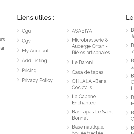
Liens utiles :
Le
B
Cgu
ASABIYA
J
ars
Microbrasserie &
Cgv
B
Auberge Ortan -
par
My Account
l
Bières artisanales
Add Listing
B
Le Baroni
l
Pricing
Casa de tapas
B
Privacy Policy
OHLALA -Bar à
C
Cocktails
L
La Cabane
B
Enchantée
M
Bar Tapas Le Saint
B
Bonnet
C
Base nautique,
B
bouée tractée,