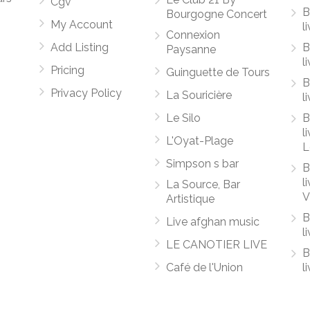
Cgv
B
Bourgogne Concert
My Account
l
Connexion
Add Listing
B
Paysanne
l
Pricing
Guinguette de Tours
B
Privacy Policy
La Souricière
l
Le Silo
B
l
L'Oyat-Plage
L
Simpson s bar
B
l
La Source, Bar
V
Artistique
B
Live afghan music
l
LE CANOTIER LIVE
B
Café de l'Union
l