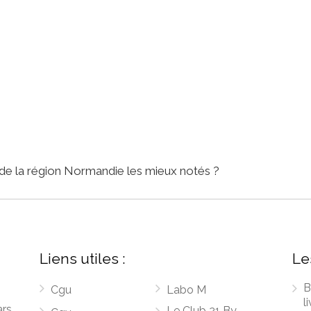
 de la région Normandie les mieux notés ?
Liens utiles :
Le
B
Cgu
Labo M
l
ars
Le Club 21 By