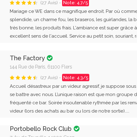
(27 Avis) -
Note: 4.7/5
Mariage ce WE dans ce magnifique endroit. Par où commenc
splendide, un charme fou, les braseros, les guirlandes, la bât
très bonne, les produits frais. L'ambiance est super grâce à
excellent sens de l'accueil. Service au petit soin, souriant, r
The Factory
144 Rue de Paris, 61100 Flers
(27 Avis) -
Note: 4.3/5
Accueil désastreux par un videur agressif, je suppose sous 
se battre avec nous. L’unique raison est que mon groupe d
fréquenté ce bar. Soirée insoutenable rythmée par les re
videur (lors des achats au bar ou lors de notre sortie).....
Portobello Rock Club