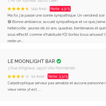
7 Av. de Tourville, 14000 Caen
(431 Avis) -
Note: 4.3/5
Ma foi, j'ai passé une soirée sympathique. Un vendredi soir 
😅 Bonne ambiance, accueil sympathique et ce que j'aime b
hétéroclite : jeunes de 20 ans, quadras, trentenaires et qu
sous effectif, comme d'habitude !!🙄 Sortez bous amusez! On
reste un....
LE MOONLIGHT BAR
3 Rue d'Aignaux, 14500 Vire-Normandie
(12 Avis) -
Note: 3.3/5
Catastrophique serveur pas aimable et aucune personne
vieux remix yt ect.......