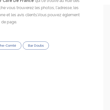
r Café De France
qui ce trouve au Rue des
iche vous trouverez les photos, l'adresse, les
one et les avis clients.Vous pouvez églement
s de page.
che-Comté
Bar Doubs