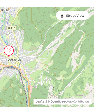
Street View
Leaflet
| ©
OpenStreetMap
Contributors