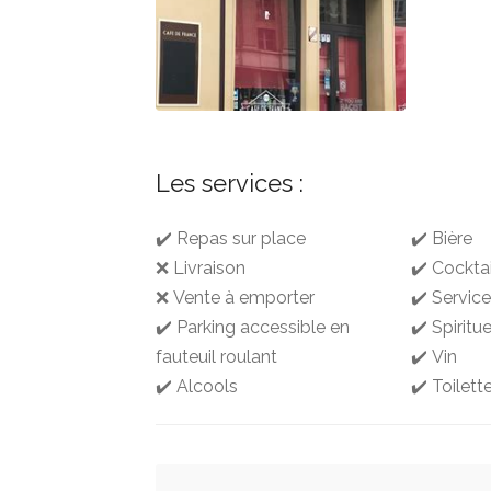
Les services :
✔️ Repas sur place
✔️ Bière
❌ Livraison
✔️ Cocktai
❌ Vente à emporter
✔️ Service
✔️ Parking accessible en
✔️ Spiritu
fauteuil roulant
✔️ Vin
✔️ Alcools
✔️ Toilett