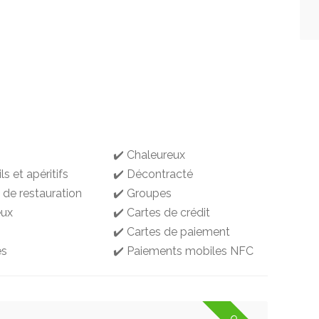
✔️ Chaleureux
ls et apéritifs
✔️ Décontracté
 de restauration
✔️ Groupes
eux
✔️ Cartes de crédit
✔️ Cartes de paiement
es
✔️ Paiements mobiles NFC