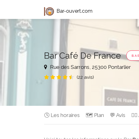
Bar-ouvert.com
Bar Café De France
BA
Rue des Sarrons, 25300 Pontarlier
(22 avis)
🕓 Les horaires
🗺️ Plan
💬 Avis
✍🏻