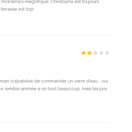
e midi,temps magnifique, Christophe est toujours
terrasse est top!
rman culpabilise de commander un verre d'eau... oui,
nce semble animée si on boit beaucoup, mais les prix