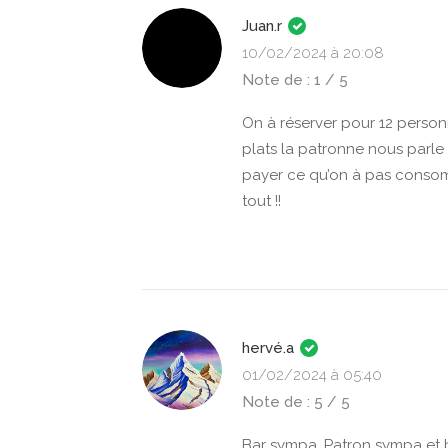
Juan.r
10/02/2024 à 20:08
Note de : 1 / 5
On à réserver pour 12 person
plats la patronne nous parle
payer ce qu’on à pas consom
tout !!
hervé.a
01/02/2024 à 05:40
Note de : 5 / 5
Bar sympa. Patron sympa et