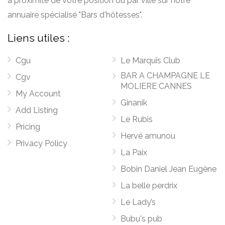
à proximité de votre position ou par ville sur notre
annuaire spécialisé "Bars d'hôtesses".
Liens utiles :
Cgu
Le Marquis Club
BAR A CHAMPAGNE LE
Cgv
MOLIERE CANNES
My Account
Ginanik
Add Listing
Le Rubis
Pricing
Hervé amunou
Privacy Policy
La Paix
Bobin Daniel Jean Eugène
La belle perdrix
Le Lady’s
Bubu's pub