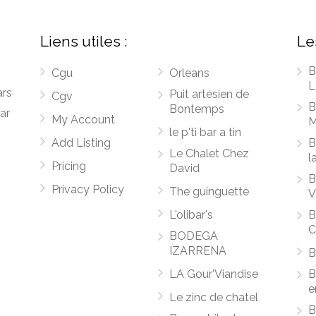
Liens utiles :
Le
B
Cgu
Orleans
L
ars
Puit artésien de
Cgv
B
Bontemps
ar
My Account
M
le p'ti bar a tin
Add Listing
B
Le Chalet Chez
l
Pricing
David
B
Privacy Policy
The guinguette
V
L'olibar's
B
C
BODEGA
IZARRENA
B
LA Gour'Viandise
B
e
Le zinc de chatel
B