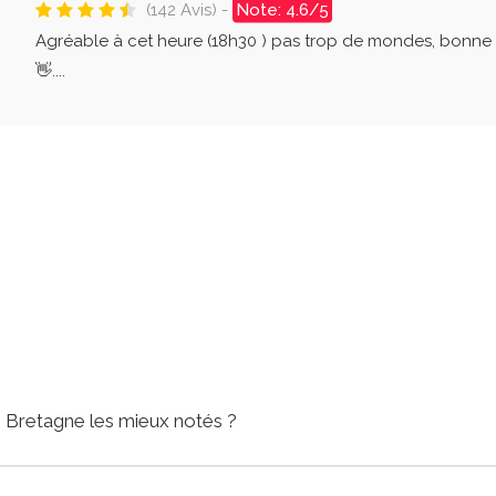
(142 Avis) -
Note: 4.6/5
Agréable à cet heure (18h30 ) pas trop de mondes, bonne 
👋....
n Bretagne les mieux notés ?