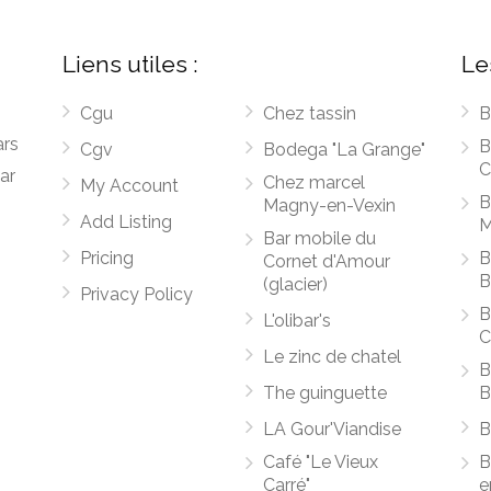
Liens utiles :
Le
Cgu
Chez tassin
B
ars
B
Cgv
Bodega "La Grange"
C
ar
Chez marcel
My Account
B
Magny-en-Vexin
Add Listing
M
Bar mobile du
Pricing
B
Cornet d'Amour
B
(glacier)
Privacy Policy
B
L'olibar's
C
Le zinc de chatel
B
The guinguette
B
LA Gour'Viandise
B
Café "Le Vieux
B
Carré"
e