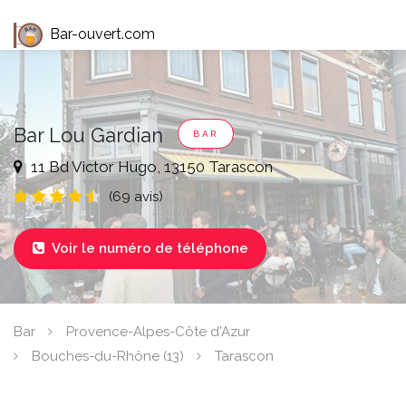
Bar-ouvert.com
Bar Lou Gardian
BAR
11 Bd Victor Hugo, 13150 Tarascon
(69 avis)
Voir le numéro de téléphone

Bar
Provence-Alpes-Côte d'Azur
Bouches-du-Rhône (13)
Tarascon