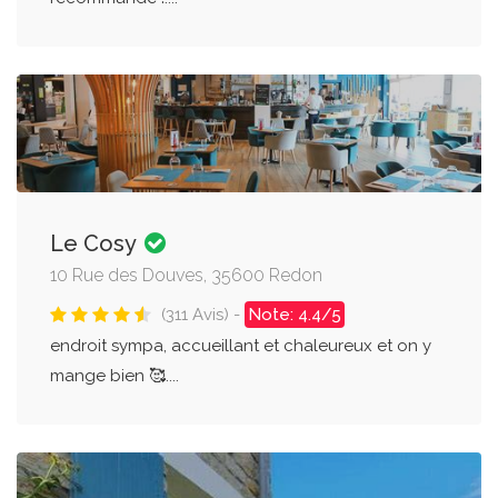
Le Cosy
10 Rue des Douves, 35600 Redon
(311 Avis) -
Note: 4.4/5
endroit sympa, accueillant et chaleureux et on y
mange bien 🥰....