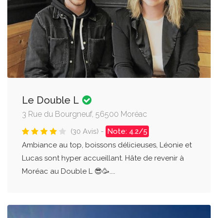
Le Double L
3 Rue du Bourgneuf, 56500 Moréac
(30 Avis) -
Note: 4.2/5
Ambiance au top, boissons délicieuses, Léonie et
Lucas sont hyper accueillant. Hâte de revenir à
Moréac au Double L 😎🥳....