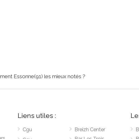
ement Essonne(91) les mieux notés ?
Liens utiles :
Le
Cgu
Breizh Center
B
ars
Bar Les Trois
B