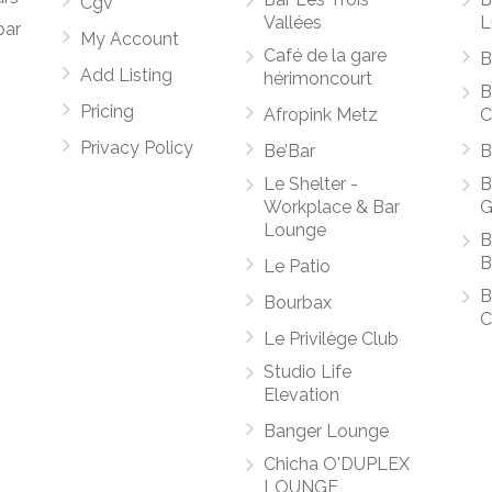
Cgv
Vallées
L
par
My Account
Café de la gare
B
Add Listing
hérimoncourt
B
Pricing
Afropink Metz
C
Privacy Policy
Be’Bar
B
Le Shelter -
B
Workplace & Bar
G
Lounge
B
B
Le Patio
B
Bourbax
C
Le Privilège Club
Studio Life
Elevation
Banger Lounge
Chicha O'DUPLEX
LOUNGE