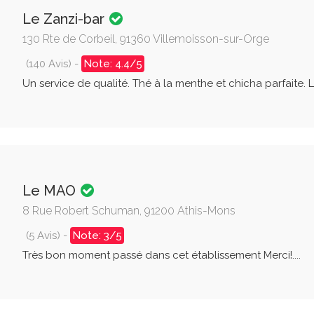
Le Zanzi-bar
130 Rte de Corbeil, 91360 Villemoisson-sur-Orge
(140 Avis) -
Note: 4.4/5
Un service de qualité. Thé à la menthe et chicha parfaite. Lieu
Le MAO
8 Rue Robert Schuman, 91200 Athis-Mons
(5 Avis) -
Note: 3/5
Très bon moment passé dans cet établissement Merci!....