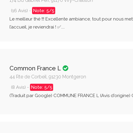
174 Bd Gabriel Péri, 91170 Viry-Châtillon
(16 Avis) -
Note: 5/5
Le meilleur thé !!! Excellente ambiance, tout pour nous mett
l’accueil, je reviendrai ! ✅....
Common France L
44 Rte de Corbeil, 91230 Montgeron
(8 Avis) -
Note: 5/5
(Traduit par Google) COMMUNE FRANCE L (Avis d'origine)