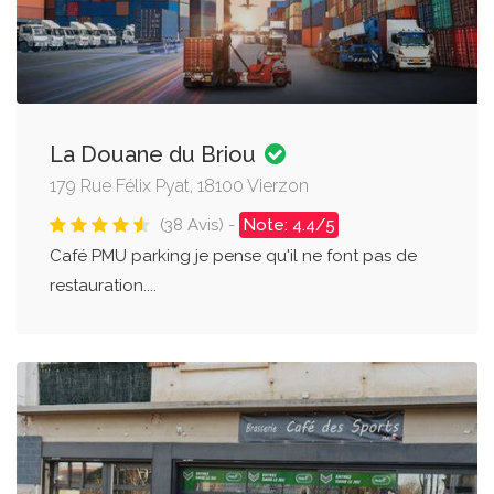
La Douane du Briou
179 Rue Félix Pyat, 18100 Vierzon
(38 Avis) -
Note: 4.4/5
Café PMU parking je pense qu'il ne font pas de
restauration....