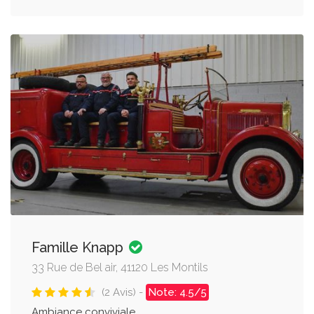
Famille Knapp
33 Rue de Bel air, 41120 Les Montils
(2 Avis) -
Note: 4.5/5
Ambiance conviviale.....