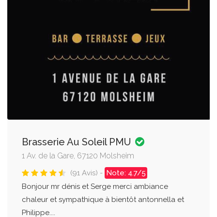
Brasserie Au Soleil PMU
1 Av. de la Gare, 67120 Molsheim
(91 Avis) -
Note: 4.7/5
Bonjour mr dénis et Serge merci ambiance
chaleur et sympathique à bientôt antonnella et
Philippe....