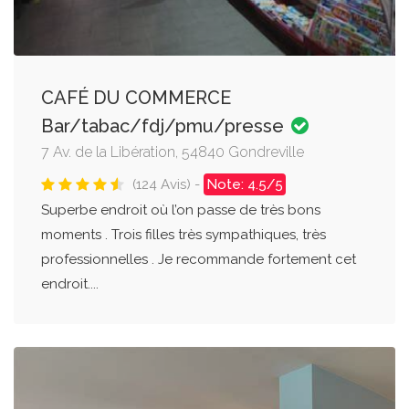
CAFÉ DU COMMERCE
Bar/tabac/fdj/pmu/presse
7 Av. de la Libération, 54840 Gondreville
(124 Avis) -
Note: 4.5/5
Superbe endroit où l’on passe de très bons
moments . Trois filles très sympathiques, très
professionnelles . Je recommande fortement cet
endroit....