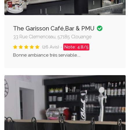
The Garisson Café,Bar & PMU
33 Rue Clemenceau, 57185 Clouange
(26 Avis) -
Note: 4.8/5
Bonne ambiance très serviable....