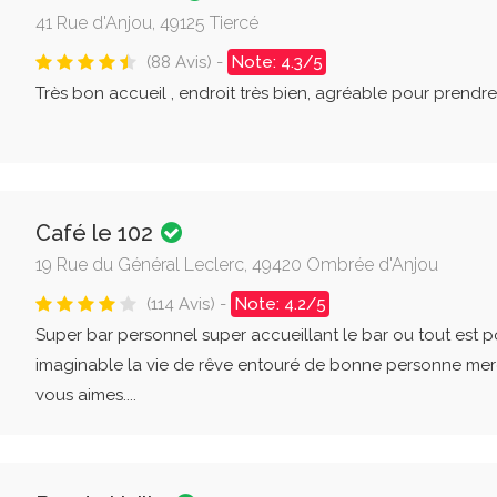
41 Rue d'Anjou, 49125 Tiercé
(88 Avis) -
Note: 4.3/5
Très bon accueil , endroit très bien, agréable pour prendre u
Café le 102
19 Rue du Général Leclerc, 49420 Ombrée d'Anjou
(114 Avis) -
Note: 4.2/5
Super bar personnel super accueillant le bar ou tout est po
imaginable la vie de rêve entouré de bonne personne mer
vous aimes....