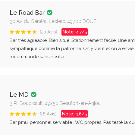
Le Road Bar
30 Av. du Général Leclerc, 49700 DOUE
(20 Avis) -
Note: 4.7/5
Bar très agréable. Bien situé. Stationnement facile. Une am
sympathique comme la patronne. On y vient et on a envie d
recommande sans hésiter.....
Le MD
3 Pl. Boucicault, 49250 Beaufort-en-Anjou
(18 Avis) -
Note: 4.6/5
Bar pmu, personnel serviable , WC propres. Pas testé la cuis