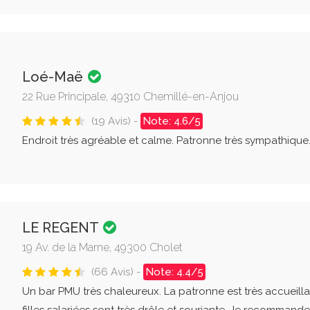
Loé-Maë
22 Rue Principale, 49310 Chemillé-en-Anjou
(19 Avis) -
Note: 4.6/5
Endroit très agréable et calme. Patronne très sympathique...
LE REGENT
19 Av. de la Marne, 49300 Cholet
(66 Avis) -
Note: 4.4/5
Un bar PMU très chaleureux. La patronne est très accueilla