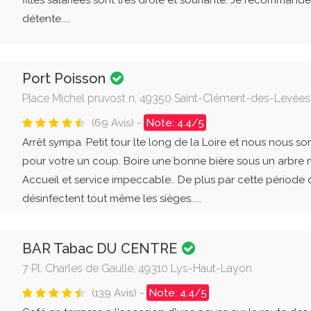
filles salariées sont très drôle et souriante. Je recommand
détente....
Port Poisson
Place Michel pruvost n, 49350 Saint-Clément-des-Levées
(69 Avis) -
Note: 4.4/5
Arrêt sympa. Petit tour lte long de la Loire et nous nous 
pour votre un coup. Boire une bonne bière sous un arbre 
Accueil et service impeccable.. De plus par cette période dif
désinfectent tout même les sièges.....
BAR Tabac DU CENTRE
7 Pl. Charles de Gaulle, 49310 Lys-Haut-Layon
(139 Avis) -
Note: 4.4/5