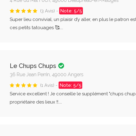
4 Rue du Mal Foch, 49600 Beaupréau-en-Mauges
(3 Avis) -
Note: 5/5
Super lieu convivial, un plaisir d’y aller, en plus le patron 
ces petits tatouages 🥰....
Le Chups Chups
36 Rue Jean Perrin, 49000 Angers
(1 Avis) -
Note: 5/5
Service excellent ! Je conseille le supplément "chups chup
propriétaire des lieux !!....