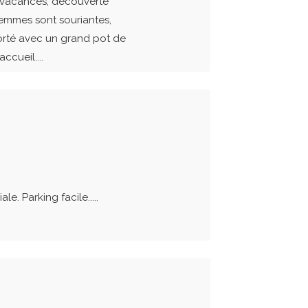
s vacances, découverte
femmes sont souriantes,
pporté avec un grand pot de
ccueil....
. Parking facile.....