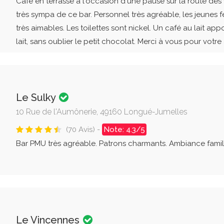
Café en terrasse a l'occasion d'une pause sur la route de
très sympa de ce bar. Personnel très agréable, les jeunes 
très aimables. Les toilettes sont nickel. Un café au lait a
lait, sans oublier le petit chocolat. Merci à vous pour votre a
Le Sulky
10 Rue de l'Aumônerie, 49160 Longué-Jumelles
(70 Avis) -
Note: 4.3/5
Bar PMU très agréable. Patrons charmants. Ambiance familiale
Le Vincennes