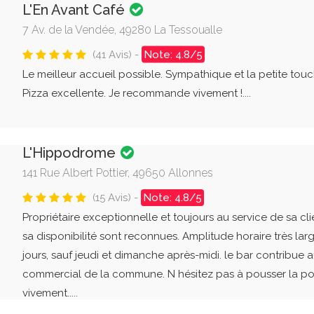
L'En Avant Café
7 Av. de la Vendée, 49280 La Tessoualle
(41 Avis) -
Note: 4.8/5
Le meilleur accueil possible. Sympathique et la petite tou
Pizza excellente. Je recommande vivement !....
L'Hippodrome
141 Rue Albert Pottier, 49650 Allonnes
(15 Avis) -
Note: 4.8/5
Propriétaire exceptionnelle et toujours au service de sa cli
sa disponibilité sont reconnues. Amplitude horaire très lar
jours, sauf jeudi et dimanche après-midi. le bar contribu
commercial de la commune. N hésitez pas à pousser la p
vivement.....