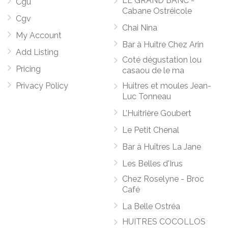
LE GRAND BANC -
Cgu
Cabane Ostréicole
Cgv
Chai Nina
My Account
Bar à Huitre Chez Arin
Add Listing
Coté dégustation lou
Pricing
casaou de le ma
Privacy Policy
Huitres et moules Jean-
Luc Tonneau
L’Huitrière Goubert
Le Petit Chenal
Bar à Huîtres La Jane
Les Belles d'Irus
Chez Roselyne - Broc
Café
La Belle Ostréa
HUITRES COCOLLOS