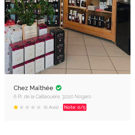
Chez Maïthée
6 Pl. de la Caillaouere, 32110 Nogaro
(0 Avis) -
Note: 0/5