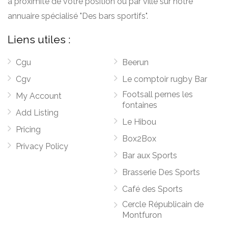
à proximité de votre position ou par ville sur notre
annuaire spécialisé "Des bars sportifs".
Liens utiles :
Cgu
Beerun
Cgv
Le comptoir rugby Bar
Footsall pernes les
My Account
fontaines
Add Listing
Le Hibou
Pricing
Box2Box
Privacy Policy
Bar aux Sports
Brasserie Des Sports
Café des Sports
Cercle Républicain de
Montfuron