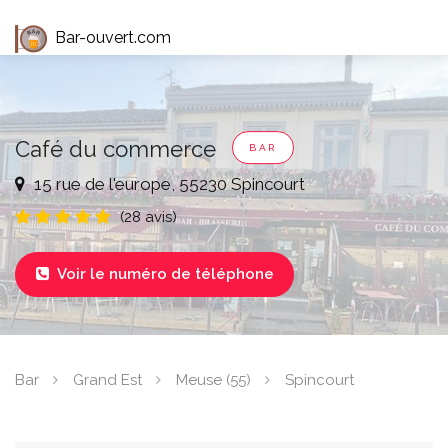
Bar-ouvert.com
Café du commerce
BAR
15 rue de l'europe, 55230 Spincourt
(28 avis)
Voir le numéro de téléphone

Bar
Grand Est
Meuse (55)
Spincourt