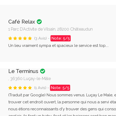
Café Relax
1 Parc D’Activite de Vilsain, 28200 Châteaudun
(3 Avis) -
Note: 5/5
Un lieu vraiment sympa et spacieux le service est top....
Le Terminus
, 36360 Luçay-le-Mâle
(1 Avis) -
Note: 5/5
(Traduit par Google) Nous sommes venus. Luçay Le Male, e
trouver cet endroit ouvert, la personne qui nous a servi éta
nous étions reconnaissants d'y trouver des gens qui cons