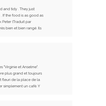
 and tidy . They just
 If the food is as good as
 Peter (Traduit par
rès bien et bien rangé. Ils
s "Virginie et Anselme".
e plus grand et toujours
 fleuri de la place de la
er simplement un café. Y