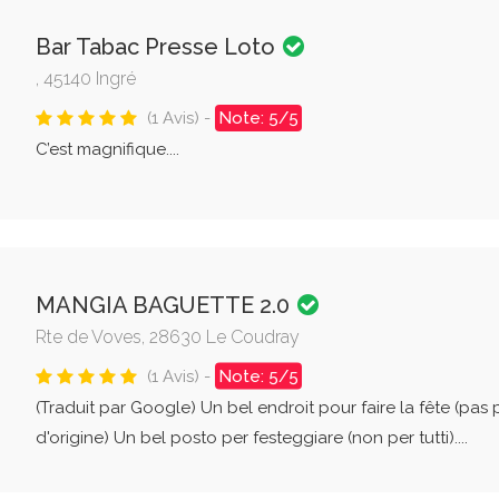
Bar Tabac Presse Loto
, 45140 Ingré
(1 Avis) -
Note: 5/5
C’est magnifique....
MANGIA BAGUETTE 2.0
Rte de Voves, 28630 Le Coudray
(1 Avis) -
Note: 5/5
(Traduit par Google) Un bel endroit pour faire la fête (pas
d'origine) Un bel posto per festeggiare (non per tutti)....