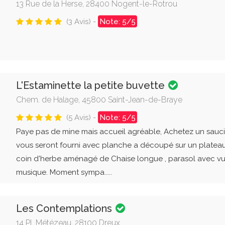
13 Rue de la Herse, 28400 Nogent-le-Rotrou
(3 Avis) -
Note: 5/5
L'Estaminette la petite buvette
Chem. de Halage, 45800 Saint-Jean-de-Braye
(5 Avis) -
Note: 5/5
Paye pas de mine mais accueil agréable, Achetez un sauci
vous seront fourni avec planche a découpé sur un plateau e
coin d'herbe aménagé de Chaise longue , parasol avec vu
musique. Moment sympa.....
Les Contemplations
14 Pl. Métézeau, 28100 Dreux