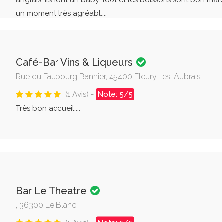
anglais, ils font un baby-foot et les boissons sont bon march
un moment très agréabl....
Café-Bar Vins & Liqueurs
Rue du Faubourg Bannier, 45400 Fleury-les-Aubrais
(1 Avis) -
Note: 5/5
Très bon accueil....
Bar Le Theatre
, 36300 Le Blanc