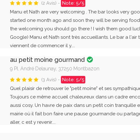
(2 Avis) -
Note: 5/5
Manu et Nath are very welcoming . The bar looks very good
started one month ago and soon they will be serving food .
the welcoming you should go there ! I wish them good luck
Google) Manu et Nath sont très accueillants. Le bar a l'air t
viennent de commencer il y....
au petit moine gourmand
9 Pl. André Delaunay, 37250 Montbazon
(3 Avis) -
Note: 5/5
Quel plaisir de retrouver le "petit moine" et ses sympathique
Toujours ce même accueil chaleureux dans un cadre encor
aussi cosy. Un havre de paix dans un petit coin tranquille et
mairie où il fait bon faire une pause gourmande ou partag
aller, c est y revenir....