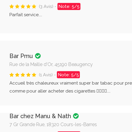
(3 Avis) -
Note: 5/5
Parfait service....
Bar Pmu
Rue de la Maille d'Or, 45190 Beaugency
(1 Avis) -
Note: 5/5
Accueil très chaleureux vraiment super bar tabac pour pre
comme pour aller acheter des cigarettes 👍🏼👍🏼....
Bar chez Manu & Nath
7 Gr Grande Rue, 18320 Cours-les-Barres