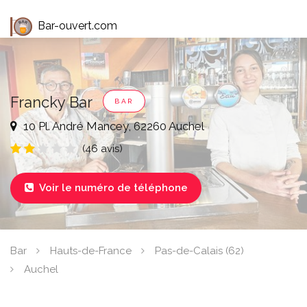
Bar-ouvert.com
Francky Bar
BAR
10 Pl. André Mancey, 62260 Auchel
(46 avis)
Voir le numéro de téléphone

Bar
Hauts-de-France
Pas-de-Calais (62)
Auchel