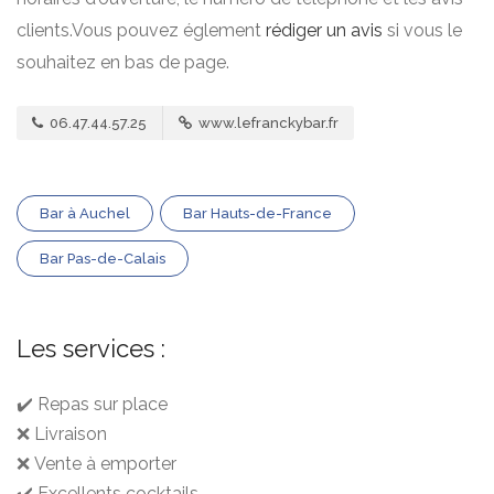
clients.Vous pouvez églement
rédiger un avis
si vous le
souhaitez en bas de page.
06.47.44.57.25
www.lefranckybar.fr
Bar à Auchel
Bar Hauts-de-France
Bar Pas-de-Calais
Les services :
✔️ Repas sur place
❌ Livraison
❌ Vente à emporter
✔️ Excellents cocktails