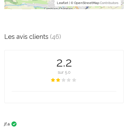
Leaflet
| ©
OpenStreetMap
Contributors
Les avis clients
(46)
2.2
sur 5.0
jf.a