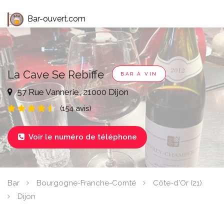
Bar-ouvert.com
La Cave Se Rebiffe
BAR À VIN
57 Rue Vannerie, 21000 Dijon
(154 avis)
Voir le numéro de téléphone

Bar
Bourgogne-Franche-Comté
Côte-d'Or (21)
Dijon