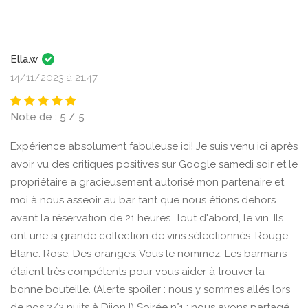
Ella.w
14/11/2023 à 21:47
Note de : 5 / 5
Expérience absolument fabuleuse ici! Je suis venu ici après
avoir vu des critiques positives sur Google samedi soir et le
propriétaire a gracieusement autorisé mon partenaire et
moi à nous asseoir au bar tant que nous étions dehors
avant la réservation de 21 heures. Tout d'abord, le vin. Ils
ont une si grande collection de vins sélectionnés. Rouge.
Blanc. Rose. Des oranges. Vous le nommez. Les barmans
étaient très compétents pour vous aider à trouver la
bonne bouteille. (Alerte spoiler : nous y sommes allés lors
de nos 2/2 nuits à Dijon !) Soirée n°1 : nous avons partagé