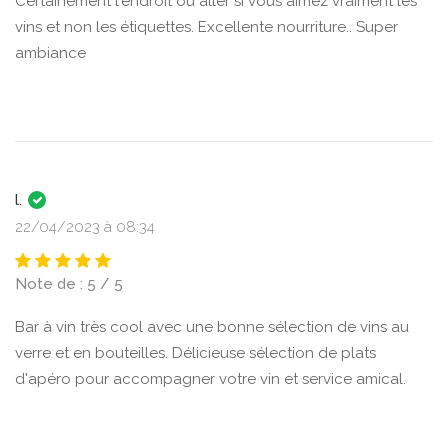
Certainement l'endroit où aller si vous aimez vraiment les
vins et non les étiquettes. Excellente nourriture.. Super
ambiance
l.
22/04/2023 à 08:34
Note de : 5 / 5
Bar à vin très cool avec une bonne sélection de vins au
verre et en bouteilles. Délicieuse sélection de plats
d'apéro pour accompagner votre vin et service amical.