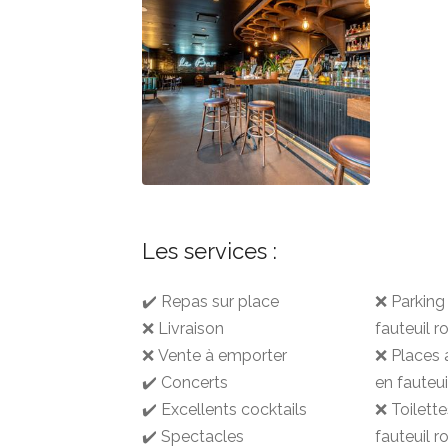
Les services :
✔️ Repas sur place
❌ Parking
❌ Livraison
fauteuil r
❌ Vente à emporter
❌ Places 
✔️ Concerts
en fauteui
✔️ Excellents cocktails
❌ Toilett
✔️ Spectacles
fauteuil r