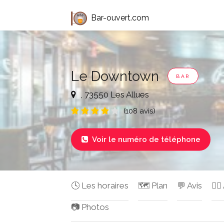
Bar-ouvert.com
Le Downtown
BAR
, 73550 Les Allues
(108 avis)
Voir le numéro de téléphone

🕓 Les horaires
🗺️ Plan
💬 Avis
✍🏻
📷 Photos