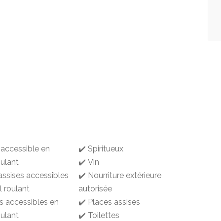
 accessible en
✔️ Spiritueux
oulant
✔️ Vin
assises accessibles
✔️ Nourriture extérieure
l roulant
autorisée
es accessibles en
✔️ Places assises
oulant
✔️ Toilettes