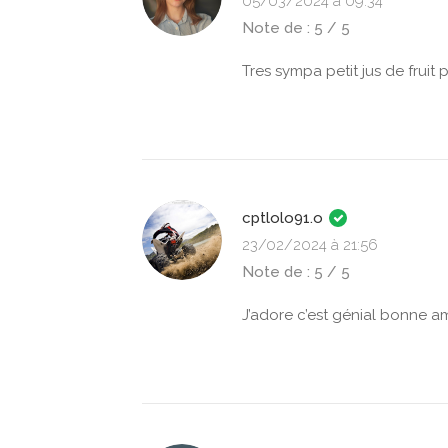
05/03/2024 à 09:34
Note de : 5 / 5
Tres sympa petit jus de fruit
cptlolo91.o
23/02/2024 à 21:56
Note de : 5 / 5
J’adore c’est génial bonne a