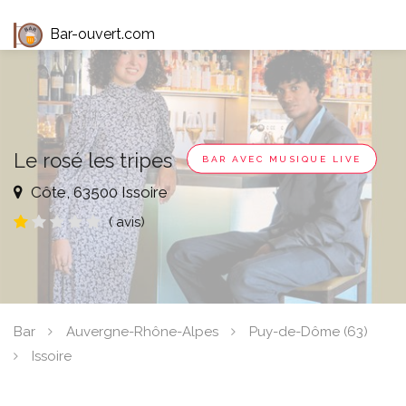
Bar-ouvert.com
Le rosé les tripes
BAR AVEC MUSIQUE LIVE
Côte, 63500 Issoire
( avis)
Bar
Auvergne-Rhône-Alpes
Puy-de-Dôme (63)
Issoire