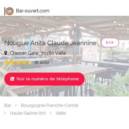
Bar-ouvert.com
Nougue Anita Claude Jeannine
BAR
Chemin Gare, 70180 Vaite
(6 avis)
Voir le numéro de téléphone

Bar
Bourgogne-Franche-Comté
Haute-Saône (70)
Vaite