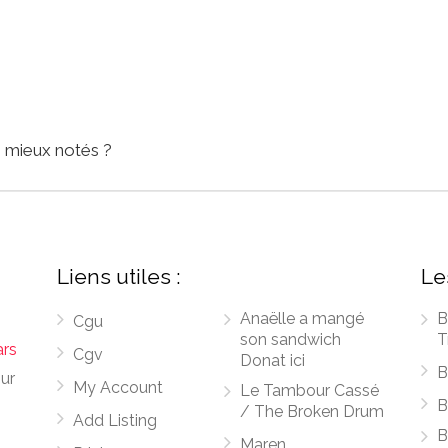
s mieux notés ?
Liens utiles :
Le
Anaëlle a mangé
B
Cgu
son sandwich
T
ars
Cgv
Donat ici
B
sur
My Account
Le Tambour Cassé
B
/ The Broken Drum
Add Listing
B
Maren