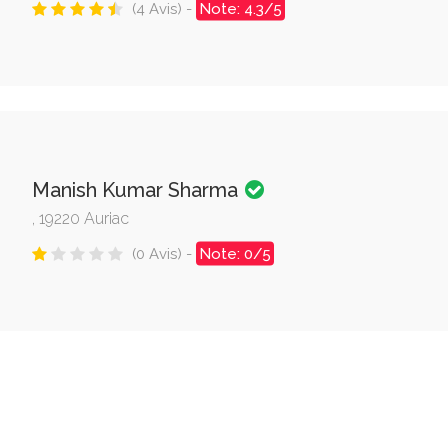
(4 Avis) -
Note: 4.3/5
Manish Kumar Sharma
, 19220 Auriac
(0 Avis) -
Note: 0/5