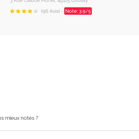
3 Rue Claude Monet, 49125 Briollay
(96 Avis) -
Note: 3.9/5
les mieux notés ?