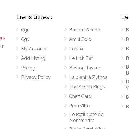
Liens utiles :
Le
Cgu
Bar du Marche
B
ars
Cgv
Amul Solo
B
sur
My Account
Le Yak
B
Add Listing
Le Lich'Bar
B
B
Pricing
Boston Tavern
B
Privacy Policy
La plank à Zythos
B
The Seven Kings
V
Chez Caro
B
Pmu Vitre
B
Le Petit Café de
Montmartre