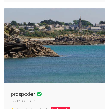
prospoder
, 22160 Callac