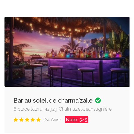
Bar au soleil de charma'zaile
6 place talaru, 42929 Chalmazel-Jeansagnière
(24 Avis) -
Note: 5/5