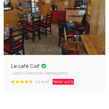
Le café Coif
, 42920 Chalmazel-Jeansagnière
(25 Avis) -
Note: 4.7/5