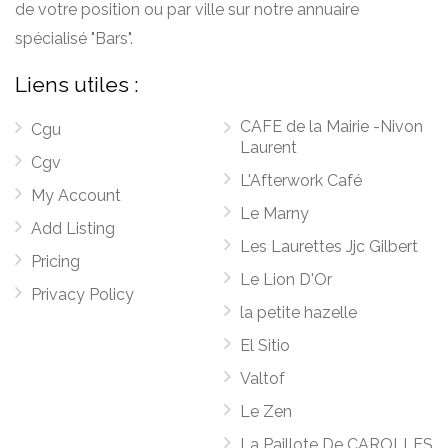
de votre position ou par ville sur notre annuaire
spécialisé "Bars".
Liens utiles :
CAFE de la Mairie -Nivon
Cgu
Laurent
Cgv
L'Afterwork Café
My Account
Le Marny
Add Listing
Les Laurettes Jjc Gilbert
Pricing
Le Lion D'Or
Privacy Policy
la petite hazelle
El Sitio
Valtof
Le Zen
La Paillote De CAROLLES