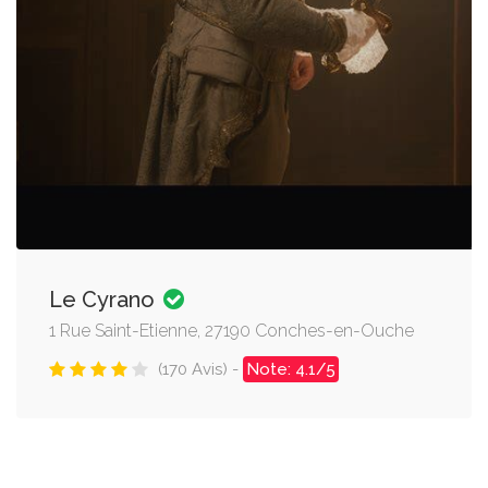
Le Cyrano
1 Rue Saint-Etienne, 27190 Conches-en-Ouche
(170 Avis) -
Note: 4.1/5