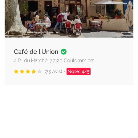
Café de l'Union
4 Pl. du Marché, 77120 Coulommiers
(75 Avis) -
Note: 4/5