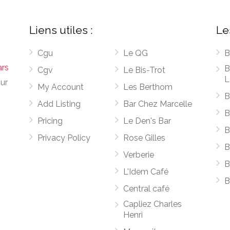
Liens utiles :
Le
Cgu
Le QG
B
ars
B
Cgv
Le Bis-Trot
L
sur
My Account
Les Berthom
B
Add Listing
Bar Chez Marcelle
B
Pricing
Le Den's Bar
B
Privacy Policy
Rose Gilles
B
Verberie
B
L'Idem Café
B
Central café
Capliez Charles
Henri