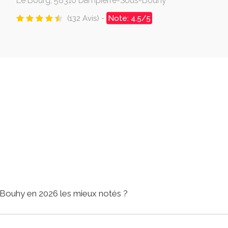
Le Bourg, 58310 Dampierre-Sous-Bouhy
(132 Avis) -
Note: 4.5/5
-Bouhy en 2026 les mieux notés ?