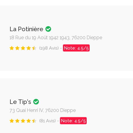
La Potinière
18 Rue du 19 Août 1942 1943, 76200 Dieppe
(198 Avis) -
Note: 4.5/5
Le Tip's
73 Quai Henri IV, 76200 Dieppe
(81 Avis) -
Note: 4.5/5