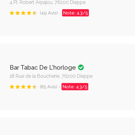
4 Pl. Robert Arpajou, 76200 Dieppe
(49 Avis) -
Note: 4.3/5
Bar Tabac De L'horloge
18 Rue de la Boucherie, 76200 Dieppe
(85 Avis) -
Note: 4.3/5