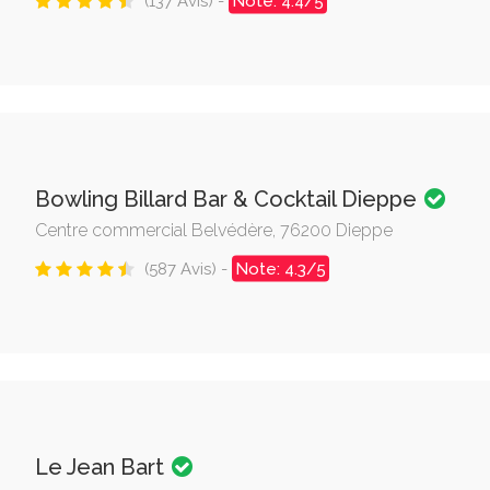
(137 Avis) -
Note: 4.4/5
Bowling Billard Bar & Cocktail Dieppe
Centre commercial Belvédère, 76200 Dieppe
(587 Avis) -
Note: 4.3/5
Le Jean Bart