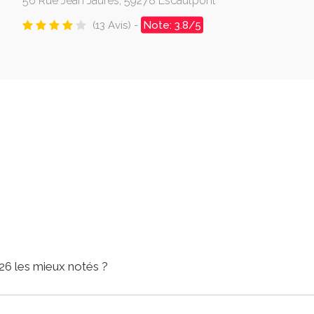
56 Rue Jean Jaurès, 59278 Escautpont
(13 Avis) -
Note: 3.8/5
26 les mieux notés ?