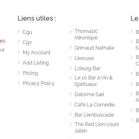
Liens utiles :
Le
Thomazic
Cgu
B
Véronique
ars
B
Cgv
Grimaud Nathalie
S
sur
My Account
B
L'excuse
Add Listing
C
Loburg Bar
Pricing
B
Le 10 Bar à Vin &
Privacy Policy
Spiritueux
B
B
Delorme Sarl
A
Café La Comédie
B
Bar L'embuscade
B
The Red Lion cours
Julien