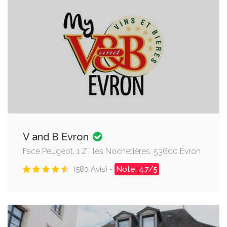
V and B Evron
Face Peugeot, 1 Z I les Nochetières, 53600 Évron
(580 Avis) -
Note: 4.7/5