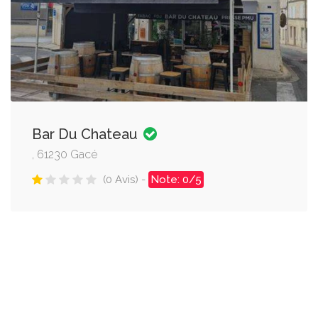
Bar Du Chateau
, 61230 Gacé
(0 Avis) -
Note: 0/5