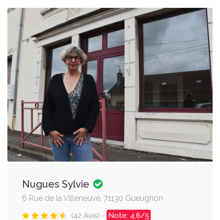
Nugues Sylvie
6 Rue de la Villeneuve, 71130 Gueugnon
(42 Avis) -
Note: 4.6/5