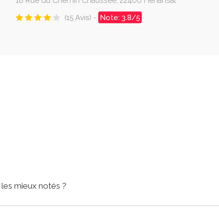
18 Rue du Chemin Chaussée, 22400 Hénansal
(15 Avis) -
Note: 3.8/5
 les mieux notés ?