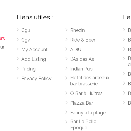
Liens utiles :
Le
Cgu
Rhezin
B
ars
Cgv
Ride & Beer
B
sur
My Account
ADIU
B
B
Add Listing
L’As des As
d
Pricing
Indian Pub
B
Hôtel des arceaux
Privacy Policy
bar brasserie
B
Ô Bar à Huîtres
B
Piazza Bar
B
Fanny à la plage
Bar La Belle
Epoque