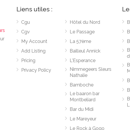
Liens utiles :
Le
Cgu
Hôtel du Nord
B
ars
Cgv
Le Passage
B
sur
My Account
La 57ème
B
B
Add Listing
Bailleul Annick
d
Pricing
L'Esperance
B
Nimmegeers Sleurs
Privacy Policy
M
Nathalie
B
Bamboche
B
Le baaron bar
B
Montbeliard
L
Bar du Midi
Le Mareyeur
Le Rock à Gogo