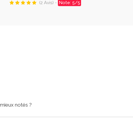
(2 Avis) -
Note: 5/5
 mieux notés ?