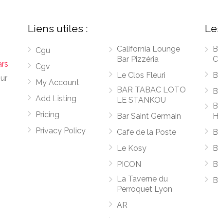
Liens utiles :
Le
California Lounge
B
Cgu
Bar Pizzéria
C
ars
Cgv
Le Clos Fleuri
B
sur
My Account
BAR TABAC LOTO
B
Add Listing
LE STANKOU
B
Pricing
Bar Saint Germain
H
Privacy Policy
Cafe de la Poste
B
Le Kosy
B
PICON
B
La Taverne du
B
Perroquet Lyon
AR