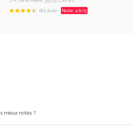
1 Pl. de la Mairie, 35630 Les Iffs
(63 Avis) -
Note: 4.6/5
les mieux notés ?