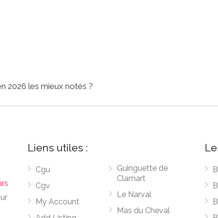
en 2026 les mieux notés ?
Liens utiles :
Le
Guinguette de
Cgu
B
Clamart
ars
Cgv
B
Le Narval
sur
My Account
B
Mas du Cheval
Add Listing
B