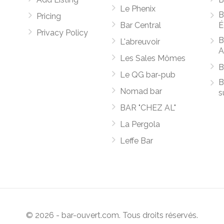
Le Phenix
B
Pricing
Bar Central
É
Privacy Policy
B
L'abreuvoir
A
Les Sales Mômes
B
Le QG bar-pub
B
Nomad bar
s
BAR "CHEZ AL"
La Pergola
Leffe Bar
© 2026 - bar-ouvert.com. Tous droits réservés.