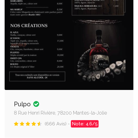
Pulpo
8 Rue Henri Rivière, 78200 Mantes-la-Jolie
(666 Avis) -
Note: 4.6/5