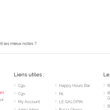
6 les mieux notés ?
Liens utiles :
Le
Cgu
Happy Hours Bar
B
ars
B
Cgv
N1
Q
sur
My Account
LE GALOPIN
B
Add Listing
Bar la Chope