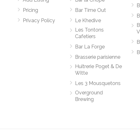
B
Pricing
Bar Time Out
B
Privacy Policy
Le Khedive
B
Les Tontons
V
Cafetiers
B
Bar La Forge
B
Brasserie parisienne
Huîtrerie Poget & De
Witte
Les 3 Mousquetons
Overground
Brewing