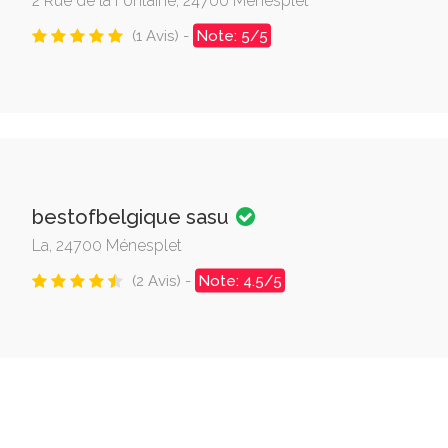
2 Rue de la Fontaine, 24700 Ménesplet
(1 Avis) -
Note: 5/5
bestofbelgique sasu
La, 24700 Ménesplet
(2 Avis) -
Note: 4.5/5