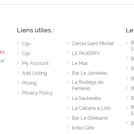
Liens utiles :
Le
B
Cgu
Cercle Saint Michel
S
ars
Cgv
LE PAJERRY
B
sur
My Account
Le Mas
B
Add Listing
Bar Le Jasnières
B
La Bodéga de
Pricing
Ferrières
B
Privacy Policy
La Sauterelle
B
B
La Cabane a Lolo
S
Bar Le Dixieland
B
India Café