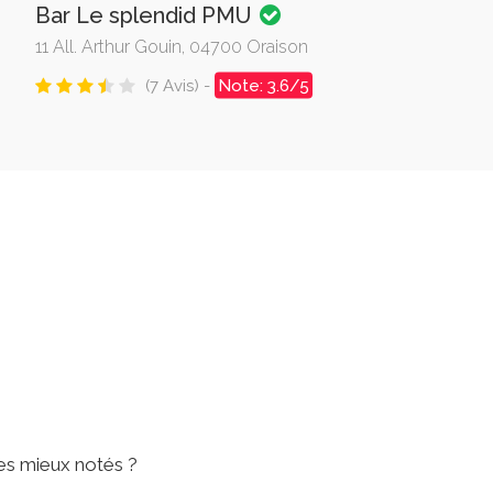
Bar Le splendid PMU
11 All. Arthur Gouin, 04700 Oraison
(7 Avis) -
Note: 3.6/5
les mieux notés ?