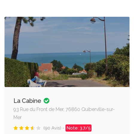
La Cabine
93 Rue du Front de Mer, 76860 Quiberville-sur-
Mer
(90 Avis) -
Note: 3.7/5